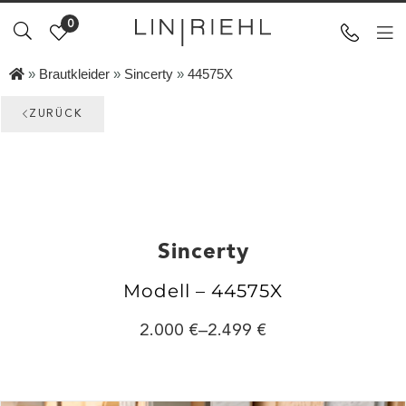
0
»
Brautkleider
»
Sincerty
»
44575X
ZURÜCK
Sincerty
Modell – 44575X
2.000
–
2.499