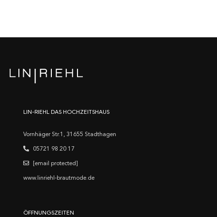
LIN-RIEHL DAS HOCHZEITSHAUS
Vornhäger Str.1, 31655 Stadthagen
05721 98 20 17
[email protected]
www.linriehl-brautmode.de
ÖFFNUNGSZEITEN