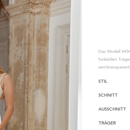
Das Modell 44549
funkelden Träger
semitransparent
STIL
SCHNITT
AUSSCHNITT
TRÄGER