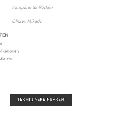
transparenter Rücken
Glitzer, Mikado
TEN
en
likationen
fleiste
TERMIN VEREINBAREN