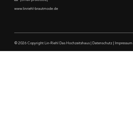
[email protected]
www.linriehl-brautmode.de
© 2026 Copyright
Lin-Riehl Das Hochzeitshaus
|
Datenschutz
|
Impressum