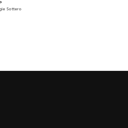
o
ie Sottero