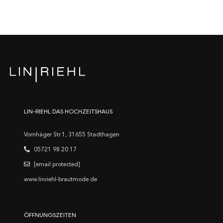
LIN-RIEHL DAS HOCHZEITSHAUS
Vornhäger Str.1, 31655 Stadthagen
05721 98 20 17
[email protected]
www.linriehl-brautmode.de
ÖFFNUNGSZEITEN