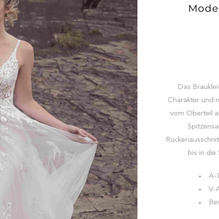
Model
Das Brauklei
Charakter und mo
vom Oberteil au
Spitzensa
Rückenausschnitt
bis in di
A-L
V-A
Bes