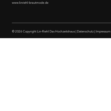
www.linriehl-brautmode.de
© 2026 Copyright
Lin-Riehl Das Hochzeitshaus
|
Datenschutz
|
Impressum