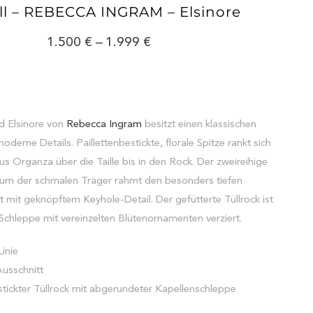
l – REBECCA INGRAM – Elsinore
1.500
–
1.999
d Elsinore von
Rebecca Ingram
besitzt einen klassischen
derne Details. Paillettenbestickte, florale Spitze rankt sich
s Organza über die Taille bis in den Rock. Der zweireihige
um der schmalen Träger rahmt den besonders tiefen
 mit geknöpftem Keyhole-Detail. Der gefütterte Tüllrock ist
e Schleppe mit vereinzelten Blütenornamenten verziert.
inie
usschnitt
tickter Tüllrock mit abgerundeter Kapellenschleppe