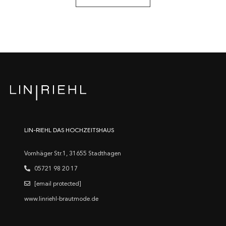
LIN-RIEHL DAS HOCHZEITSHAUS
Vornhäger Str.1, 31655 Stadthagen
05721 98 20 17
[email protected]
www.linriehl-brautmode.de