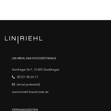
LIN-RIEHL DAS HOCHZEITSHAUS
Vornhäger Str.1, 31655 Stadthagen
05721 98 20 17
[email protected]
www.linriehl-brautmode.de
ÖFFNUNGSZEITEN