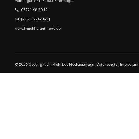
Vornhäger Str.1, 31655 Stadthagen
05721 98 20 17
[email protected]
www.linriehl-brautmode.de
© 2026 Copyright
Lin-Riehl Das Hochzeitshaus
|
Datenschutz
|
Impressum