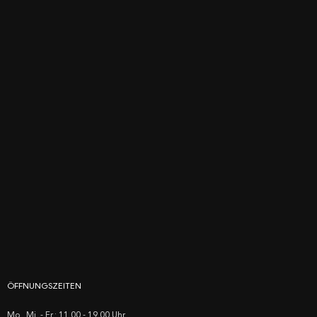
ÖFFNUNGSZEITEN
Mo., Mi. - Fr.: 11.00 - 19.00 Uhr