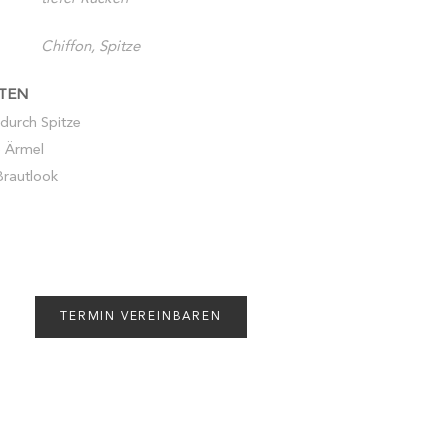
Chiffon, Spitze
TEN
 durch Spitze
 Ärmel
 Brautlook
TERMIN VEREINBAREN