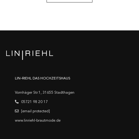
LIN-RIEHL DAS HOCHZEITSHAUS
Vornhäger Str.1, 31655 Stadthagen
05721 98 20 17
[email protected]
www.linriehl-brautmode.de