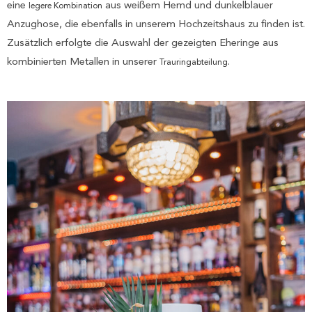
eine
aus weißem Hemd und dunkelblauer
legere Kombination
Anzughose, die ebenfalls in unserem Hochzeitshaus zu finden ist.
Zusätzlich erfolgte die Auswahl der gezeigten Eheringe aus
kombinierten Metallen in unserer
.
Trauringabteilung