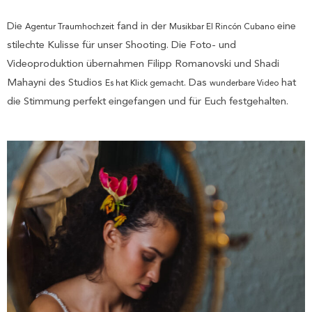
Die
fand in der
eine
Agentur Traumhochzeit
Musikbar El Rincón Cubano
stilechte Kulisse für unser Shooting. Die Foto- und
Videoproduktion übernahmen Filipp Romanovski und Shadi
Mahayni des Studios
. Das
hat
Es hat Klick gemacht
wunderbare Video
die Stimmung perfekt eingefangen und für Euch festgehalten.