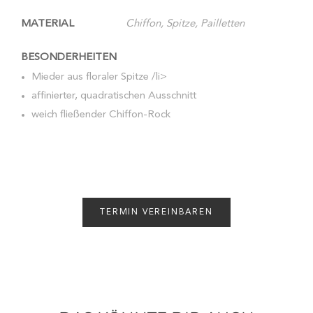
MATERIAL
Chiffon, Spitze, Pailletten
BESONDERHEITEN
Mieder aus floraler Spitze /li>
affinierter, quadratischen Ausschnitt
weich fließender Chiffon-Rock
TERMIN VEREINBAREN