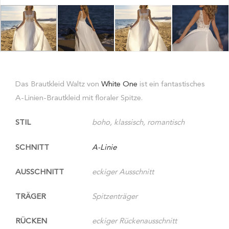
Das Brautkleid Waltz von
White One
ist ein fantastisches
A-Linien-Brautkleid mit floraler Spitze.
STIL
boho, klassisch, romantisch
SCHNITT
A-Linie
AUSSCHNITT
eckiger Ausschnitt
TRÄGER
Spitzenträger
RÜCKEN
eckiger Rückenausschnitt