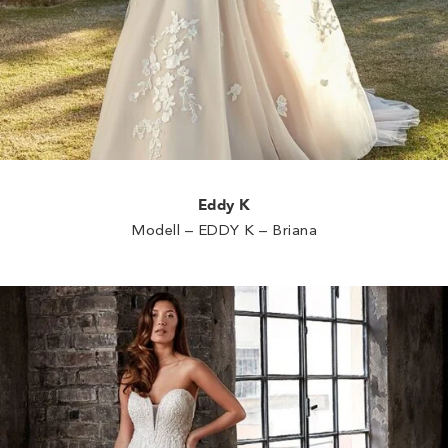
Eddy K
Modell – EDDY K – Briana