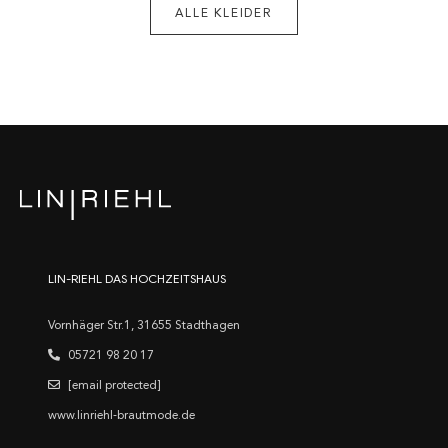
ALLE KLEIDER
LIN-RIEHL DAS HOCHZEITSHAUS
Vornhäger Str.1, 31655 Stadthagen
05721 98 20 17
[email protected]
www.linriehl-brautmode.de