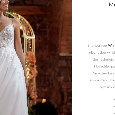
M
Snehea von
Whi
überladen wirkt.
der federleic
Hofschleppe
Pailletten bes
sowie den Über
optisch v