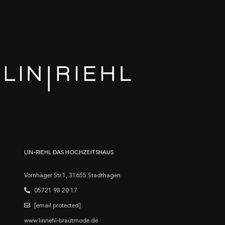
LIN-RIEHL DAS HOCHZEITSHAUS
Vornhäger Str.1, 31655 Stadthagen
05721 98 20 17
[email protected]
www.linriehl-brautmode.de