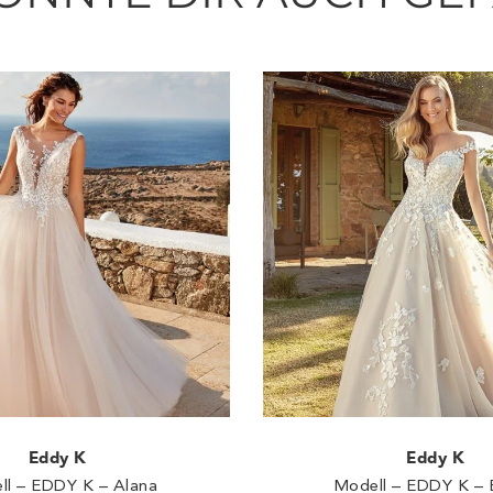
Eddy K
Eddy K
ll – EDDY K – Alana
Modell – EDDY K – 