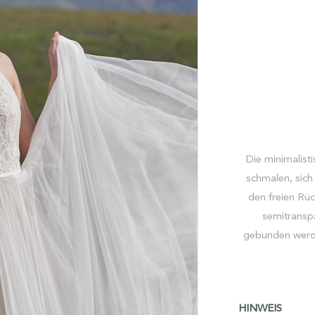
Die minimalist
schmalen, sich
den freien Rüc
semitranspa
gebunden werde
HINWEIS