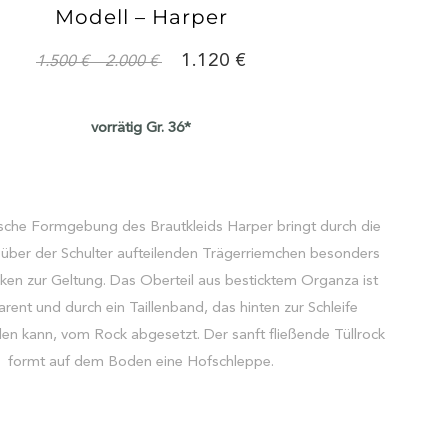
Modell – Harper
1.120
1.500
2.000
vorrätig Gr. 36*
ische Formgebung des Brautkleids Harper bringt durch die
 über der Schulter aufteilenden Trägerriemchen besonders
ken zur Geltung. Das Oberteil aus besticktem Organza ist
rent und durch ein Taillenband, das hinten zur Schleife
n kann, vom Rock abgesetzt. Der sanft fließende Tüllrock
formt auf dem Boden eine Hofschleppe.