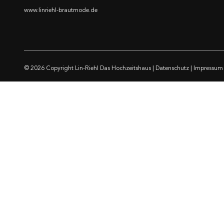
www.linriehl-brautmode.de
© 2026 Copyright
Lin-Riehl Das Hochzeitshaus
|
Datenschutz
|
Impressum