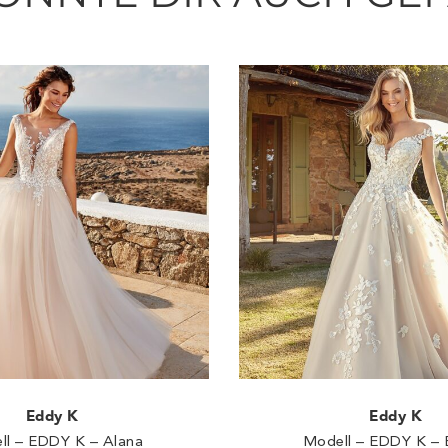
Eddy K
Eddy K
ll – EDDY K – Alana
Modell – EDDY K – 