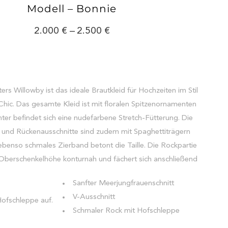
Modell – Bonnie
2.000
–
2.500
rs Willowby ist das ideale Brautkleid für Hochzeiten im Stil
ic. Das gesamte Kleid ist mit floralen Spitzenornamenten
ter befindet sich eine nudefarbene Stretch-Fütterung. Die
- und Rückenausschnitte sind zudem mit Spaghettiträgern
ebenso schmales Zierband betont die Taille. Die Rockpartie
f Oberschenkelhöhe konturnah und fächert sich anschließend
Sanfter Meerjungfrauenschnitt
V-Ausschnitt
 Hofschleppe auf.
Schmaler Rock mit Hofschleppe