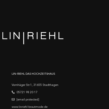
LIN-RIEHL DAS HOCHZEITSHAUS
Vornhäger Str.1, 31655 Stadthagen
05721 98 20 17
[email protected]
www.linriehl-brautmode.de