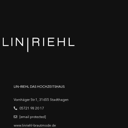
LIN-RIEHL DAS HOCHZEITSHAUS
Vornhäger Str.1, 31655 Stadthagen
05721 98 20 17
[email protected]
www.linriehl-brautmode.de