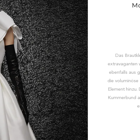
Mo
Das Brautk
extravaganten 
ebenfalls aus
die voluminöse 
Element hinzu. 
Kummerbund an. 
e