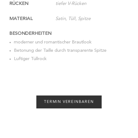
RÜCKEN
tiefer V-Rücken
MATERIAL
Satin, Tüll, Spitze
BESONDERHEITEN
moderner und romantischer Brautlook
Betonung der Taille durch transparente Spitze
Luftiger Tüllrock
TERMIN VEREINBAREN