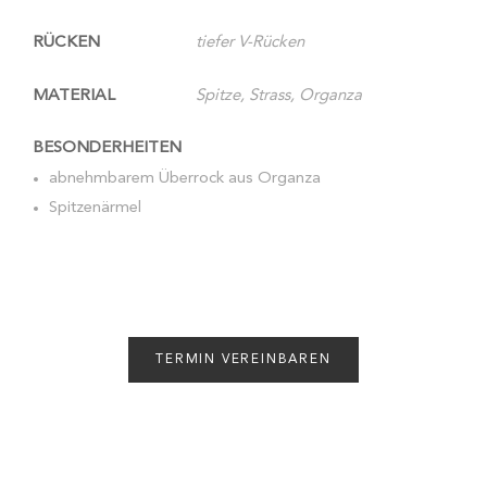
RÜCKEN
tiefer V-Rücken
MATERIAL
Spitze, Strass, Organza
BESONDERHEITEN
abnehmbarem Überrock aus Organza
Spitzenärmel
TERMIN VEREINBAREN