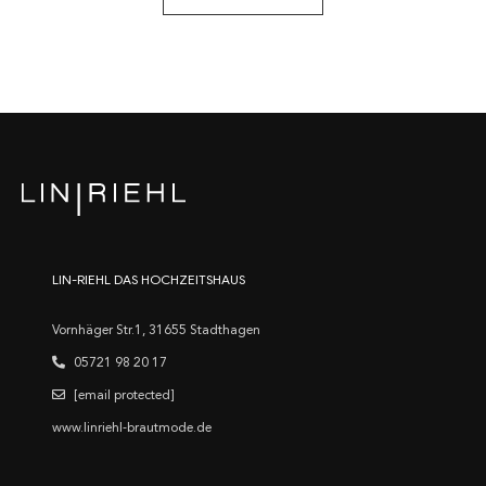
LIN-RIEHL DAS HOCHZEITSHAUS
Vornhäger Str.1, 31655 Stadthagen
05721 98 20 17
[email protected]
www.linriehl-brautmode.de