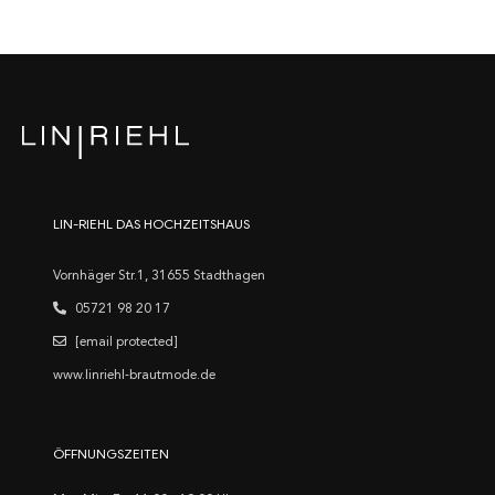
LIN-RIEHL DAS HOCHZEITSHAUS
Vornhäger Str.1, 31655 Stadthagen
05721 98 20 17
[email protected]
www.linriehl-brautmode.de
ÖFFNUNGSZEITEN