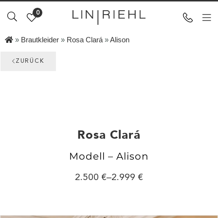
0
»
Brautkleider
»
Rosa Clará
»
Alison
ZURÜCK
Rosa Clará
Modell – Alison
2.500
–
2.999