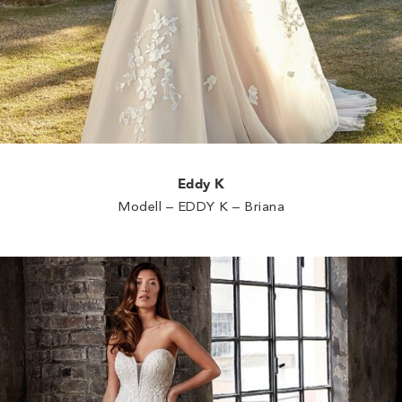
Eddy K
Modell – EDDY K – Briana