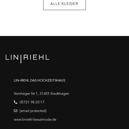
ALLE KLEIDER
LIN-RIEHL DAS HOCHZEITSHAUS
Vornhäger Str.1, 31655 Stadthagen
05721 98 20 17
[email protected]
www.linriehl-brautmode.de