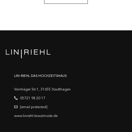
LIN-RIEHL DAS HOCHZEITSHAUS
Vornhäger Str.1, 31655 Stadthagen
05721 98 20 17
[email protected]
www.linriehl-brautmode.de