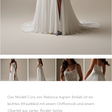
Das Modell Cory von Rebecca Ingram Bridals ist ein
leichtes Bfrautkleid mit einem Chiffonrock und einem
Oberteil aus zarter, floraler Spitze .