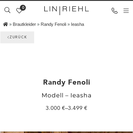
0
»
Brautkleider
»
Randy Fenoli
»
Ieasha
ZURÜCK
Randy Fenoli
Modell – Ieasha
3.000
–
3.499