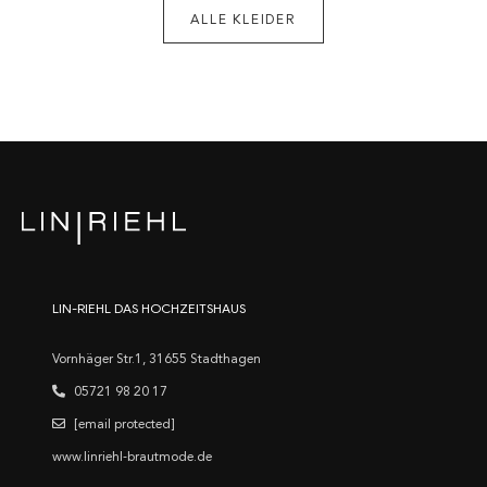
ALLE KLEIDER
LIN-RIEHL DAS HOCHZEITSHAUS
Vornhäger Str.1, 31655 Stadthagen
05721 98 20 17
[email protected]
www.linriehl-brautmode.de