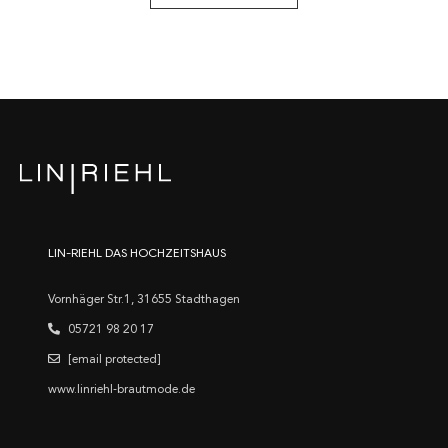
LIN-RIEHL DAS HOCHZEITSHAUS
Vornhäger Str.1, 31655 Stadthagen
05721 98 20 17
[email protected]
www.linriehl-brautmode.de