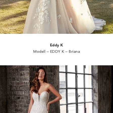
Eddy K
Modell – EDDY K – Briana