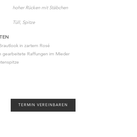
hoher Rücken mit Stäbchen
Tüll, Spitze
TEN
Brautlook in zartem Rosé
n gearbeitete Raffungen im Mieder
tenspitze
TERMIN VEREINBAREN