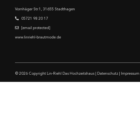
Vornhäger Str.1, 31655 Stadthagen
05721 98 20 17
[email protected]
www.linriehl-brautmode.de
© 2026 Copyright
Lin-Riehl Das Hochzeitshaus
|
Datenschutz
|
Impressum