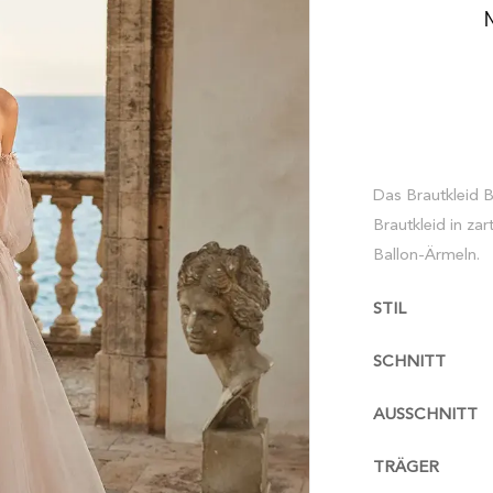
Das Brautkleid
Brautkleid in z
Ballon-Ärmeln.
STIL
SCHNITT
AUSSCHNITT
TRÄGER