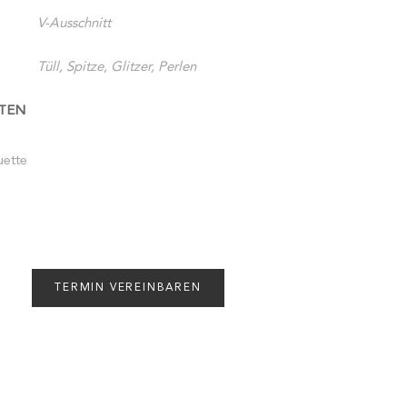
V-Ausschnitt
Tüll, Spitze, Glitzer, Perlen
TEN
uette
TERMIN VEREINBAREN