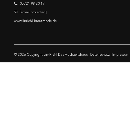
05721 98 20 17
[email protected]
www.linriehl-brautmode.de
© 2026 Copyright
Lin-Riehl Das Hochzeitshaus
|
Datenschutz
|
Impressum