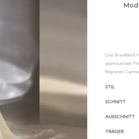
Mode
Das Brautkleid 
glamouröses Pri
filigranen Carme
STIL
SCHNITT
AUSSCHNITT
TRÄGER