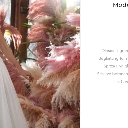
Mode
Dieses filigra
Begleitung für 
Spitze und gl
Schlitze betonen
fließt 