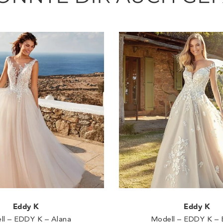
Eddy K
Eddy K
ll – EDDY K – Alana
Modell – EDDY K – 