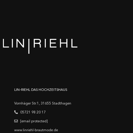
LIN-RIEHL DAS HOCHZEITSHAUS
Vornhäger Str.1, 31655 Stadthagen
05721 98 20 17
[email protected]
www.linriehl-brautmode.de