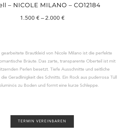
ll – NICOLE MILANO – CO12184
1.500
–
2.000
n gearbeitete Brautkleid von Nicole Milano ist die perfekte
romantische Bräute. Das zarte, transparente Oberteil ist mit
itzernden Perlen besetzt. Tiefe Ausschnitte und seitliche
 die Geradlinigkeit des Schnitts. Ein Rock aus puderrosa Tüll
voluminös zu Boden und formt eine kurze Schleppe.
TERMIN VEREINBAREN