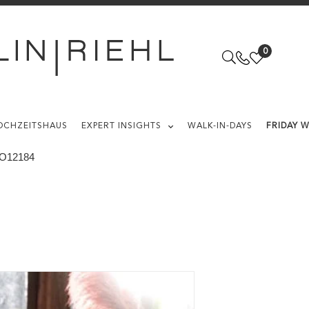
0
OCHZEITSHAUS
EXPERT INSIGHTS
WALK-IN-DAYS
FRIDAY 
O12184