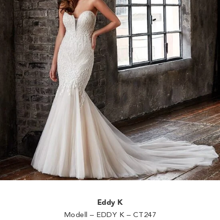
Eddy K
Modell – EDDY K – CT247