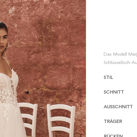
Das Modell Marj
Schlüsselloch-Au
STIL
SCHNITT
AUSSCHNITT
TRÄGER
RÜCKEN