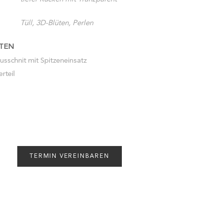
Tüll, 3D-Blüten, Perlen
TEN
usschnit mit Spitzeneinsatz
rteil
TERMIN VEREINBAREN