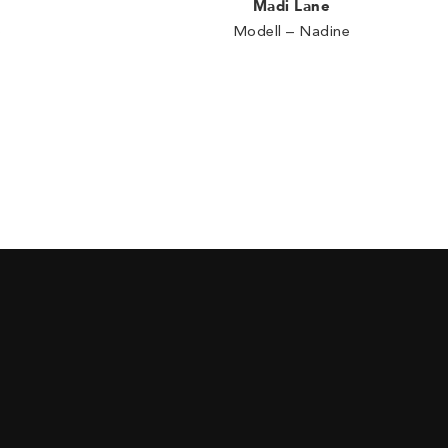
Madi Lane
Modell – Nadine
b