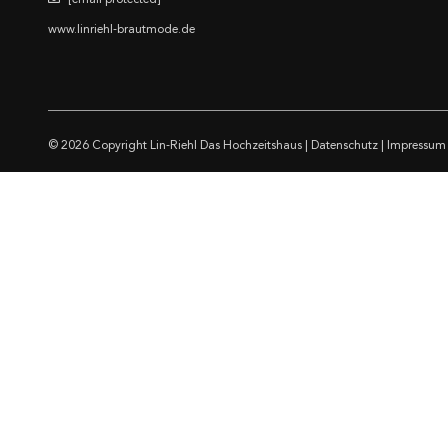
[email protected]
www.linriehl-brautmode.de
© 2026 Copyright
Lin-Riehl Das Hochzeitshaus
|
Datenschutz
|
Impressum