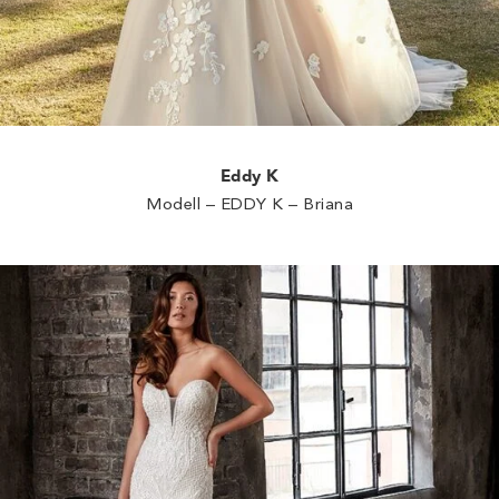
Eddy K
Modell – EDDY K – Briana