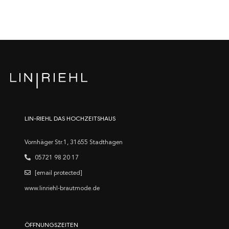
LIN-RIEHL DAS HOCHZEITSHAUS
Vornhäger Str.1, 31655 Stadthagen
05721 98 20 17
[email protected]
www.linriehl-brautmode.de
ÖFFNUNGSZEITEN