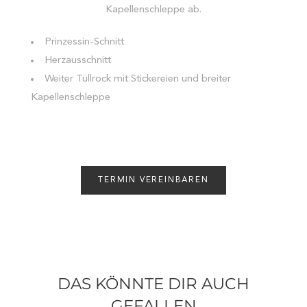
Kapellenschleppe ab.
Prinzessin-Schnitt
Herzausschnitt
Weiter Tüllrock mit Stickereien und breiter
Kapellenschleppe
TERMIN VEREINBAREN
DAS KÖNNTE DIR AUCH
GEFALLEN