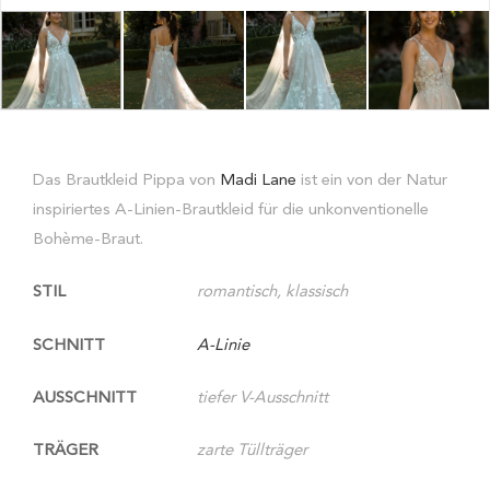
Das Brautkleid Pippa von
Madi Lane
ist ein von der Natur
inspiriertes A-Linien-Brautkleid für die unkonventionelle
Bohème-Braut.
STIL
romantisch, klassisch
SCHNITT
A-Linie
AUSSCHNITT
tiefer V-Ausschnitt
TRÄGER
zarte Tüllträger