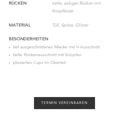
RÜCKEN
tiefer, eckiger Rücken mit
Knopfleiste
MATERIAL
Tüll, Spitze, Glitzer
BESONDERHEITEN
tief ausgeschnittenes Mieder mit V-Ausschnitt
tiefer Rückenausschnitt mit Knöpfen
plissierten Cups im Oberteil
TERMIN VEREINBAREN