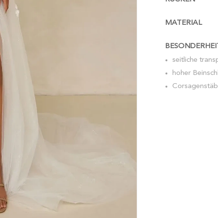
MATERIAL
BESONDERHEI
seitliche tran
hoher Beinschl
Corsagenstäb