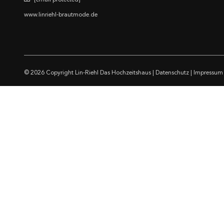
[email protected]
www.linriehl-brautmode.de
© 2026 Copyright
Lin-Riehl Das Hochzeitshaus
|
Datenschutz
|
Impressum