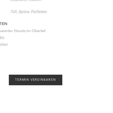
Tüll, Spitze, Pailletten
TEN
sparenter Einsatz im Oberteil
itz
chen
TERMIN VEREINBAREN