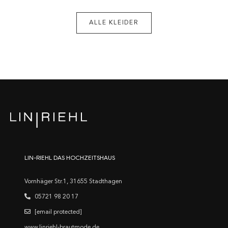
ALLE KLEIDER
LIN-RIEHL DAS HOCHZEITSHAUS
Vornhäger Str.1, 31655 Stadthagen
05721 98 20 17
[email protected]
www.linriehl-brautmode.de