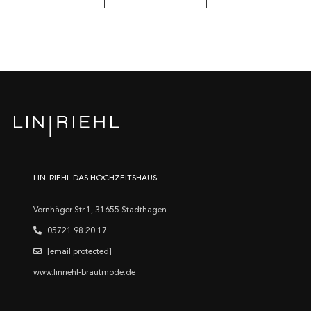
LIN-RIEHL DAS HOCHZEITSHAUS
Vornhäger Str.1, 31655 Stadthagen
05721 98 20 17
[email protected]
www.linriehl-brautmode.de