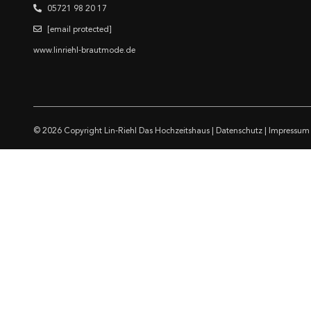
05721 98 20 17
[email protected]
www.linriehl-brautmode.de
© 2026 Copyright
Lin-Riehl Das Hochzeitshaus
|
Datenschutz
|
Impressum