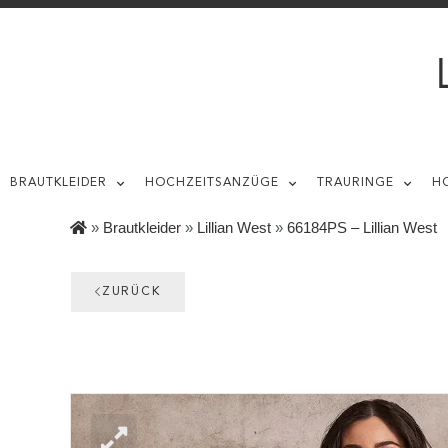
BRAUTKLEIDER
HOCHZEITSANZÜGE
TRAURINGE
H
»
Brautkleider
»
Lillian West
»
66184PS – Lillian West
ZURÜCK