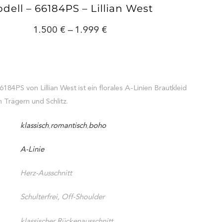
dell – 66184PS – Lillian West
1.500
–
1.999
184PS von Lillian West ist ein florales A-Linien Brautkleid
n Trägern und Schlitz.
klassisch
,
romantisch
,
boho
A-Linie
Herz-Ausschnitt
Schulterfrei, Off-Shoulder
klassischer Rückenausschnitt