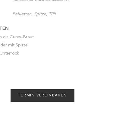
Pailletten, Spitze, Tüll
TEN
ch als Curvy-Braut
eder mit Spitze
 Unterrock
TERMIN VEREINBAREN