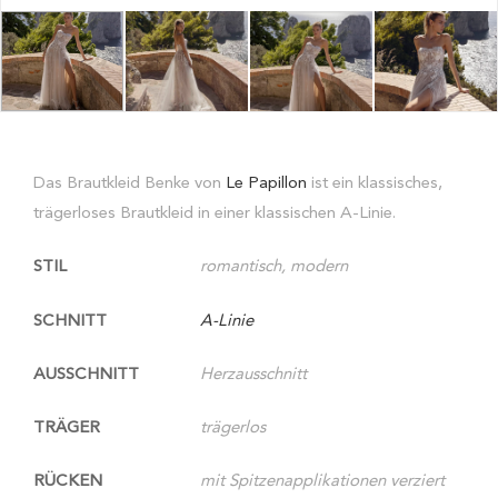
Das Brautkleid Benke von
Le Papillon
ist ein klassisches,
trägerloses Brautkleid in einer klassischen A-Linie.
STIL
romantisch, modern
SCHNITT
A-Linie
AUSSCHNITT
Herzausschnitt
TRÄGER
trägerlos
RÜCKEN
mit Spitzenapplikationen verziert