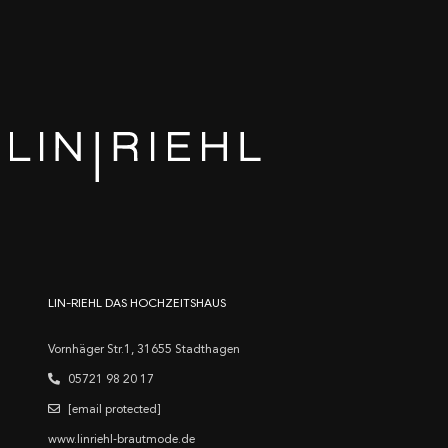
LIN-RIEHL DAS HOCHZEITSHAUS
Vornhäger Str.1, 31655 Stadthagen
05721 98 20 17
[email protected]
www.linriehl-brautmode.de