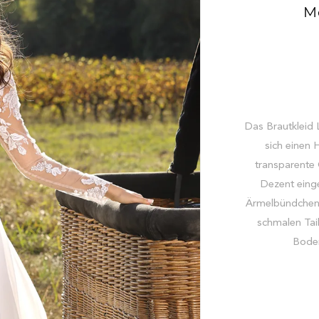
M
Das Brautkleid 
sich einen 
transparente 
Dezent eing
Ärmelbündchen 
schmalen Tail
Boden