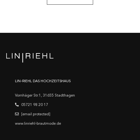
LIN-RIEHL DAS HOCHZEITSHAUS
Vornhäger Str.1, 31655 Stadthagen
05721 98 20 17
[email protected]
www.linriehl-brautmode.de