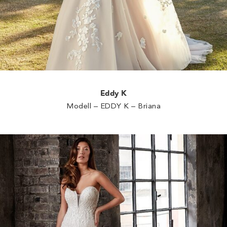
Eddy K
Modell – EDDY K – Briana