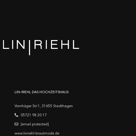
LIN-RIEHL DAS HOCHZEITSHAUS
Vornhäger Str.1, 31655 Stadthagen
05721 98 20 17
[email protected]
www.linriehl-brautmode.de