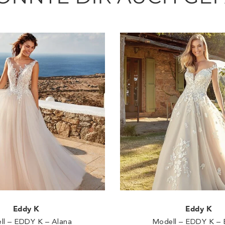
Eddy K
Eddy K
ll – EDDY K – Alana
Modell – EDDY K – 