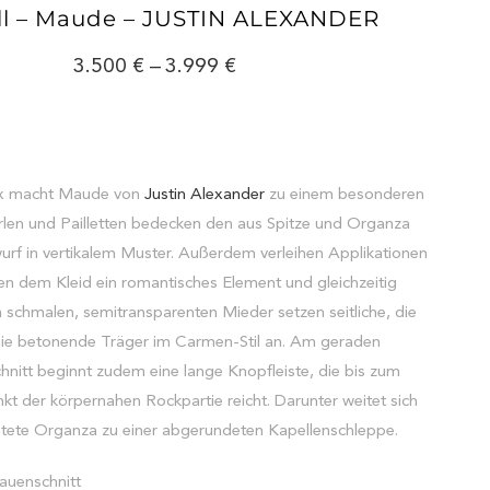
l – Maude – JUSTIN ALEXANDER
3.500
–
3.999
ix macht Maude von
Justin Alexander
zu einem besonderen
erlen und Pailletten bedecken den aus Spitze und Organza
urf in vertikalem Muster. Außerdem verleihen Applikationen
en dem Kleid ein romantisches Element und gleichzeitig
schmalen, semitransparenten Mieder setzen seitliche, die
inie betonende Träger im Carmen-Stil an. Am geraden
nitt beginnt zudem eine lange Knopfleiste, die bis zum
kt der körpernahen Rockpartie reicht. Darunter weitet sich
htete Organza zu einer abgerundeten Kapellenschleppe.
auenschnitt