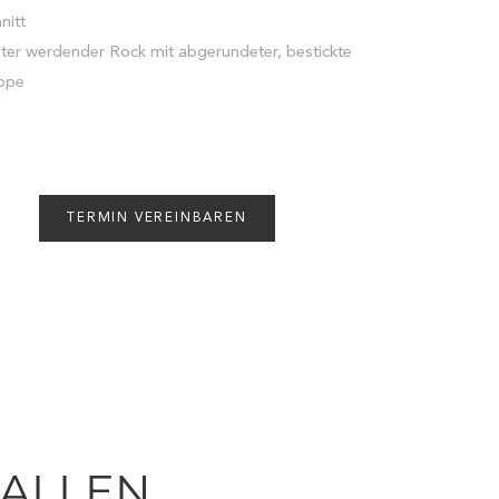
nitt
iter werdender Rock mit abgerundeter, bestickte
eppe
TERMIN VEREINBAREN
FALLEN