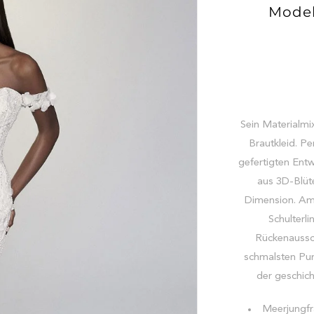
Model
Sein Materialm
Brautkleid. P
gefertigten Entw
aus 3D-Blüt
Dimension. Am 
Schulterl
Rückenaussch
schmalsten Pun
der geschic
Meerjungfr