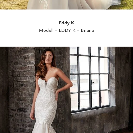
Eddy K
Modell – EDDY K – Briana