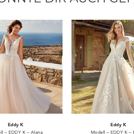
Eddy K
Eddy K
ll – EDDY K – Alana
Modell – EDDY K – 