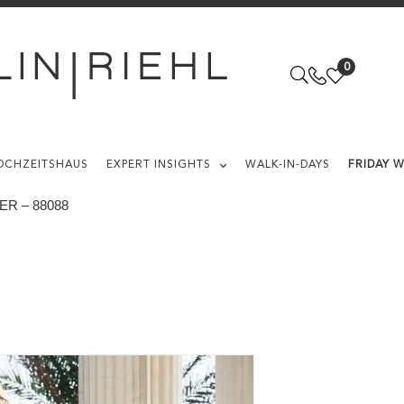
0
OCHZEITSHAUS
EXPERT INSIGHTS
WALK-IN-DAYS
FRIDAY 
R – 88088