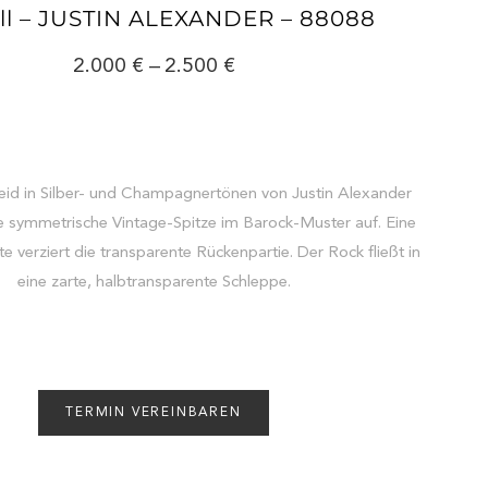
l – JUSTIN ALEXANDER – 88088
2.000
–
2.500
leid in Silber- und Champagnertönen von Justin Alexander
ine symmetrische Vintage-Spitze im Barock-Muster auf. Eine
e verziert die transparente Rückenpartie. Der Rock fließt in
eine zarte, halbtransparente Schleppe.
TERMIN VEREINBAREN