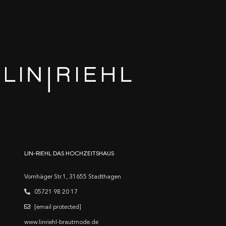
LIN-RIEHL DAS HOCHZEITSHAUS
Vornhäger Str.1, 31655 Stadthagen
05721 98 20 17
[email protected]
www.linriehl-brautmode.de