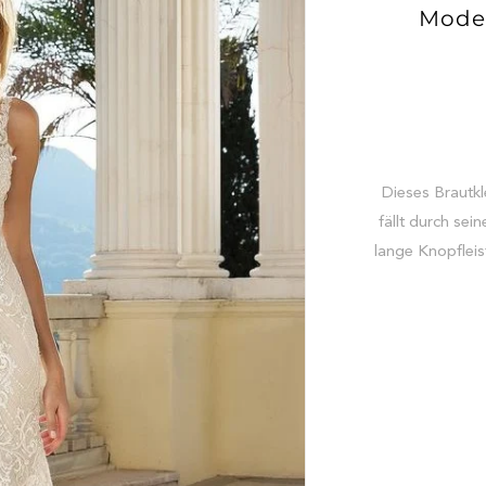
Model
Dieses Brautk
fällt durch se
lange Knopfleist