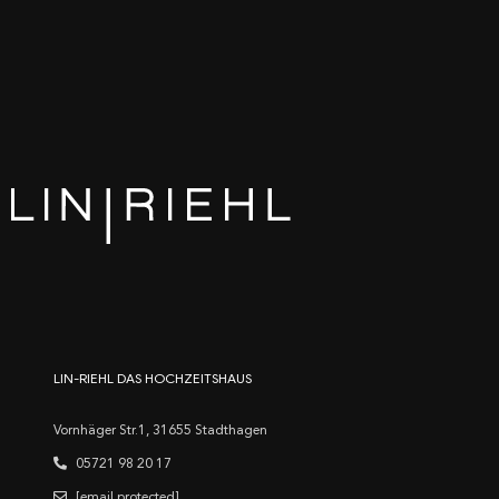
LIN-RIEHL DAS HOCHZEITSHAUS
Vornhäger Str.1, 31655 Stadthagen
05721 98 20 17
[email protected]