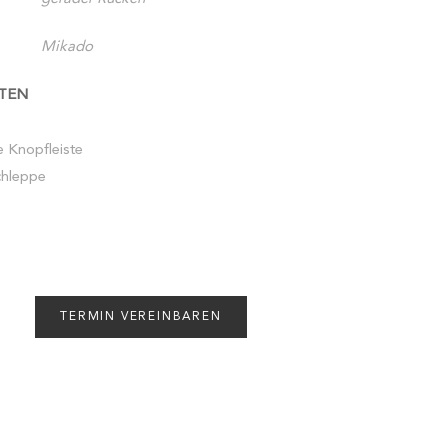
Mikado
TEN
 Knopfleiste
chleppe
TERMIN VEREINBAREN