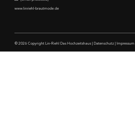
www.linriehl-brautmode.de
© 2026 Copyright
Lin-Riehl Das Hochzeitshaus
|
Datenschutz
|
Impressum