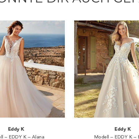
Eddy K
Eddy K
ll – EDDY K – Alana
Modell – EDDY K – 