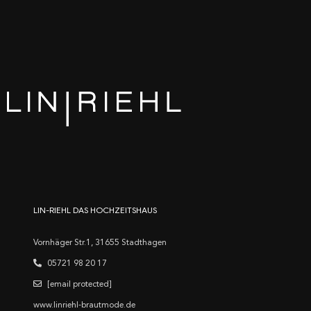
LIN-RIEHL DAS HOCHZEITSHAUS
Vornhäger Str.1, 31655 Stadthagen
05721 98 20 17
[email protected]
www.linriehl-brautmode.de