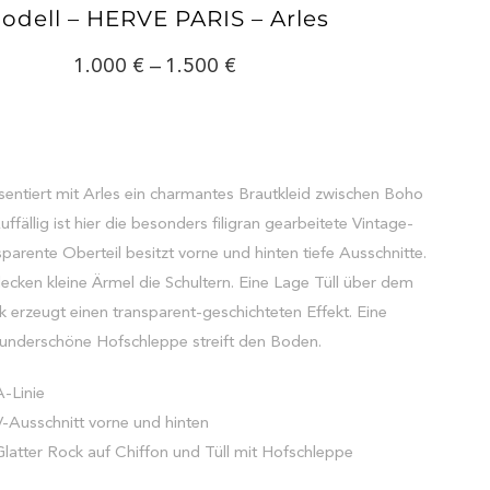
odell – HERVE PARIS – Arles
1.000
–
1.500
entiert mit Arles ein charmantes Brautkleid zwischen Boho
ffällig ist hier die besonders filigran gearbeitete Vintage-
sparente Oberteil besitzt vorne und hinten tiefe Ausschnitte.
ecken kleine Ärmel die Schultern. Eine Lage Tüll über dem
k erzeugt einen transparent-geschichteten Effekt. Eine
underschöne Hofschleppe streift den Boden.
A-Linie
V-Ausschnitt vorne und hinten
Glatter Rock auf Chiffon und Tüll mit Hofschleppe