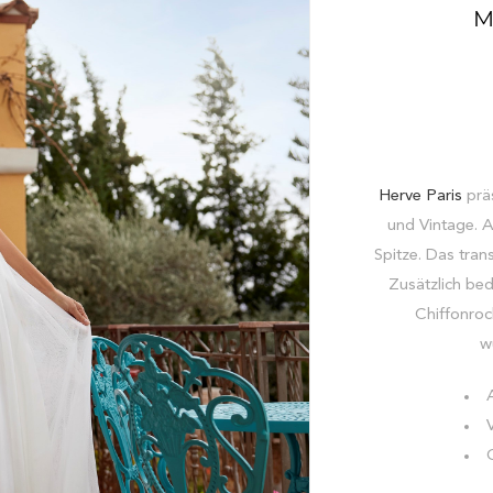
M
Herve Paris
präs
und Vintage. Au
Spitze. Das tran
Zusätzlich bed
Chiffonroc
w