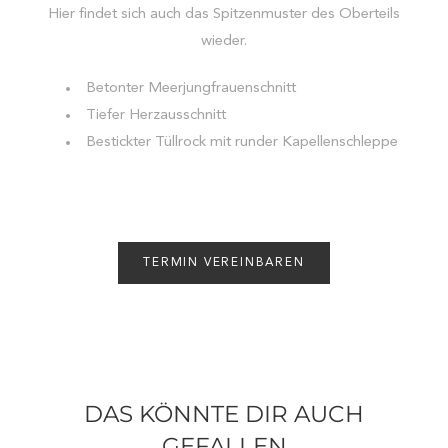
Hier findet sich auch das Spitzenmuster des Oberteils
wieder.
Betonter Meerjungfrauenschnitt
Tiefer Herzausschnitt
Bestickter Tüllrock mit runder Kapellenschleppe
TERMIN VEREINBAREN
DAS KÖNNTE DIR AUCH
GEFALLEN