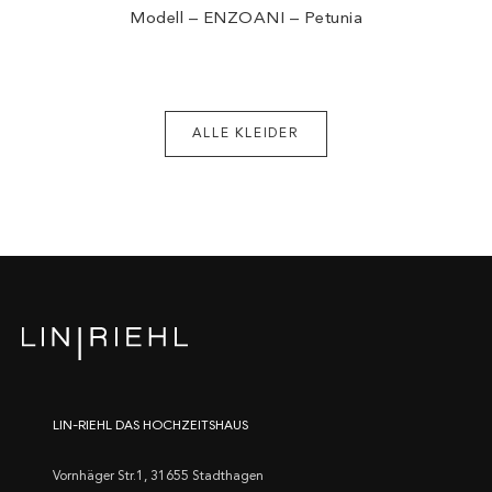
Modell – ENZOANI – Petunia
ALLE KLEIDER
LIN-RIEHL DAS HOCHZEITSHAUS
Vornhäger Str.1, 31655 Stadthagen