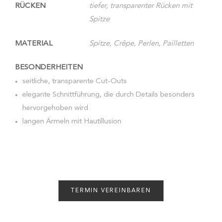
RÜCKEN
tiefer, transparenter Rücken mit
Spitze
MATERIAL
Spitze, Crêpe, Perlen, Pailletten
BESONDERHEITEN
seitliche, transparente Cut-Outs
elegante Schnittführung, die durch Details besonders
hervorgehoben wird
langen Ärmeln mit Hautillusion
TERMIN VEREINBAREN