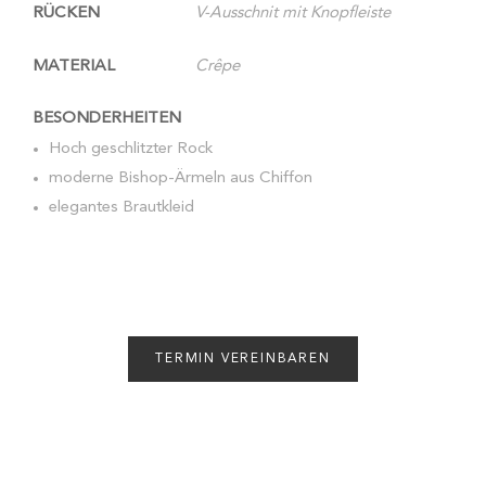
RÜCKEN
V-Ausschnit mit Knopfleiste
MATERIAL
Crêpe
BESONDERHEITEN
Hoch geschlitzter Rock
moderne Bishop-Ärmeln aus Chiffon
elegantes Brautkleid
TERMIN VEREINBAREN