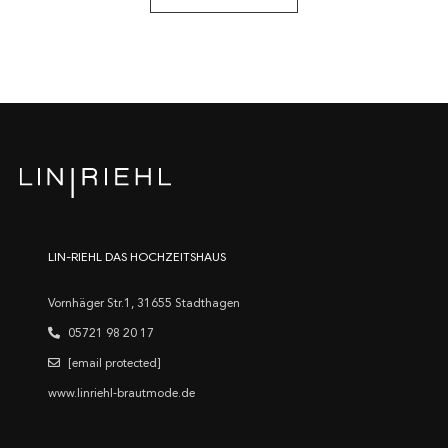
LIN-RIEHL DAS HOCHZEITSHAUS
Vornhäger Str.1, 31655 Stadthagen
05721 98 20 17
[email protected]
www.linriehl-brautmode.de