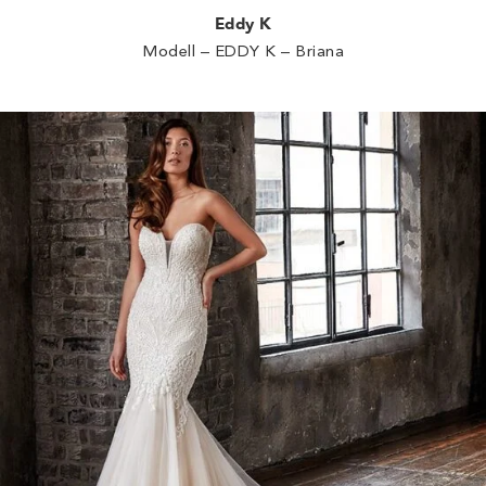
Eddy K
Modell – EDDY K – Briana