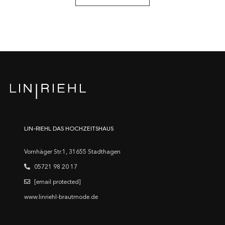
LIN-RIEHL DAS HOCHZEITSHAUS
Vornhäger Str.1, 31655 Stadthagen
05721 98 20 17
[email protected]
www.linriehl-brautmode.de